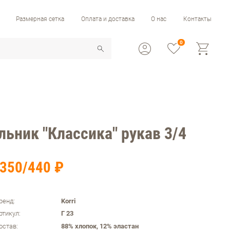
Размерная сетка
Оплата и доставка
О нас
Контакты
0
льник "Классика" рукав 3/4
350/440 ₽
ренд:
Korri
ртикул:
Г 23
остав:
88% хлопок, 12% эластан