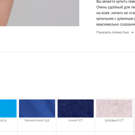
Вы можете купить гимн
Очень удобный для лю
на коже, ничего не о
купальник с длинным 
максимально сохраняе
и 20% эластан. Одежд
Показать полностью
«дышать». Эластан пр
теряет форму.
 arys
темно-синий zuk
синий КП
розовый КП