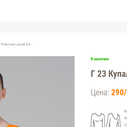
 "Классика" рукав 3/4
В наличии
Г 23 Купа
Цена:
290/
Б
А
С