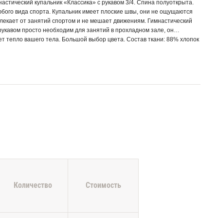
астический купальник «Классика» с рукавом 3/4. Спина полуоткрыта.
бого вида спорта. Купальник имеет плоские швы, они не ощущаются
твлекает от занятий спортом и не мешает движениям. Гимнастический
рукавом просто необходим для занятий в прохладном зале, он
т тепло вашего тела. Большой выбор цвета. Состав ткани: 88% хлопок
а из хлопка не вызывает аллергических реакций, позволяет телу
идает изделию эластичность и несминаемость. После стирки не
Количество
Стоимость