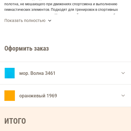
полотна, не мешающего при движениях спортсмена и выполнению
гимнастических элементов. Подходят для тренировок в спортивных
залах и на открытом воздухе. Незаменимый аксессуар в гардеробе
Показать полностью
спортсмена. Состав ткани: 88% хлопок и 12% эластан. Натуральный
хлопок гигиеничен, «дарит» комфорт, позволяет телу дышать. Эластан
добавляется к волокнам материала и придает ему эластичность и
несминаемость. После стирки не теряет форму. Цвета в ассортименте.
Оформить заказ
мор. Волна 3461
оранжевый 1969
ИТОГО