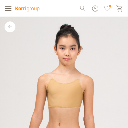
Korri
group