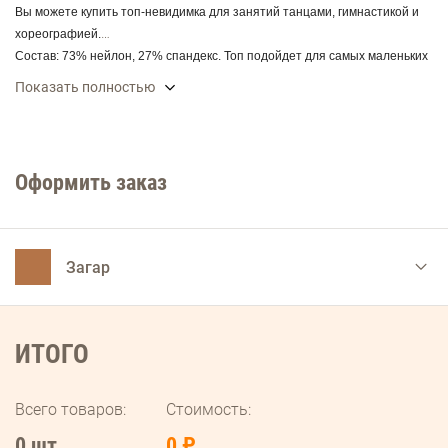
Вы можете купить топ-невидимка для занятий танцами, гимнастикой и
хореографией.
Состав:
73% нейлон,
27% спандекс
. Топ подойдет для самых маленьких
танцовщиц и гимнасток : легко надевается, надежно фиксируется,
Показать полностью
невозможно запутаться в лямках. Силиконовые бретельки позволяют
регулировать длину. Топ практически не ощущается и не мешает
движениям. Топ имеет хорошую воздухопроницаемость, идеальное
прилегание к телу, также высокую устойчивость к истиранию.
Оформить заказ
Загар
ИТОГО
Всего товаров:
Стоимость:
0 шт
0 ₽