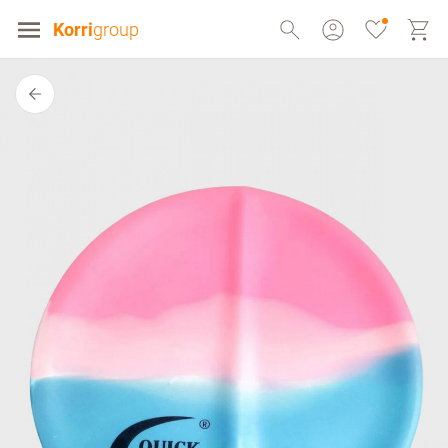
Korri
group