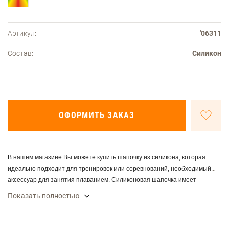
Артикул:
'06311
Состав:
Силикон
ОФОРМИТЬ ЗАКАЗ
В нашем магазине Вы можете купить шапочку из силикона, которая
идеально подходит для тренировок или соревнований, необходимый
аксессуар для занятия плаванием. Силиконовая шапочка имеет
возможность растягиваться более чем в 2 раза, благодаря той же
Показать полностью
эластичности шапочку легко надевать и снимать, она не липнет к
волосам и не дерет их, что делает ее пригодной и для дам с длинными
волосами.