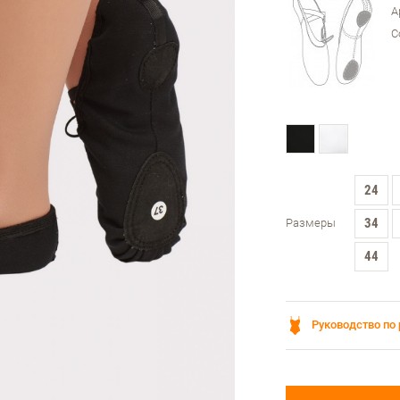
А
С
24
34
Размеры
44
Руководство по