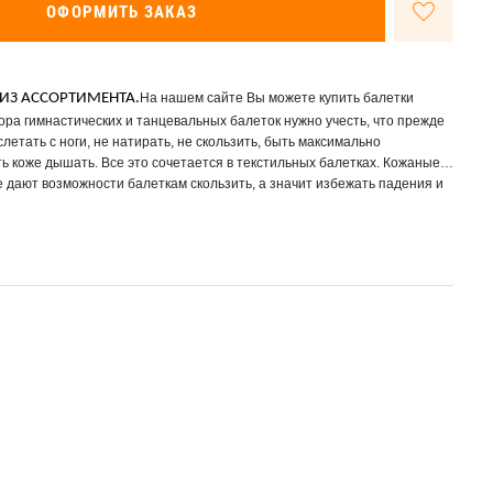
ОФОРМИТЬ ЗАКАЗ
ИЗ АССОРТИМЕНТА.
На нашем сайте Вы можете купить балетки
ора гимнастических и танцевальных балеток нужно учесть, что прежде
слетать с ноги, не натирать, не скользить, быть максимально
ь коже дышать. Все это сочетается в текстильных балетках. Кожаные
е дают возможности балеткам скользить, а значит избежать падения и
летки легко стирать и они быстро сохнут. Ногу облегают мягко, не
его дискомфорта при долгих тренировках. Союзка балеток
 боковые перекрещивающиеся резинки пришитые с одной стороны,
 подгонку по стопе, и эластичный шнур не дают балеткам соскользнуть