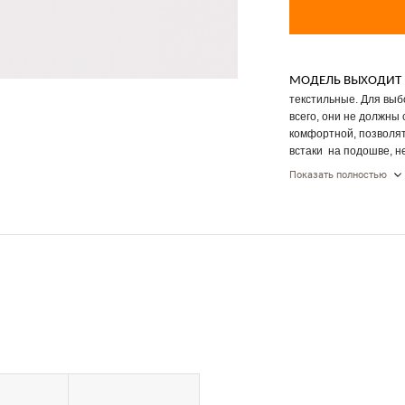
МОДЕЛЬ ВЫХОДИТ 
текстильные. Для выб
всего, они не должны 
комфортной, позволят
встаки на подошве, н
травм. Текстильные ба
Показать полностью
доставляют ни малейш
минимально закрыта,
позволяют произвести
с ноги.