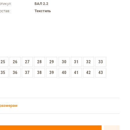
ртикул:
БАЛ 2.2
остав:
Текстиль
25
26
27
28
29
30
31
32
33
35
36
37
38
39
40
41
42
43
 размерам