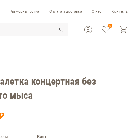
Размерная сетка
Оплата и доставка
О нас
Контакты
0
Балетка концертная без
го мыса
₽
ренд:
Korri