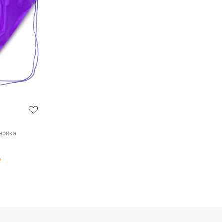
врика
₽