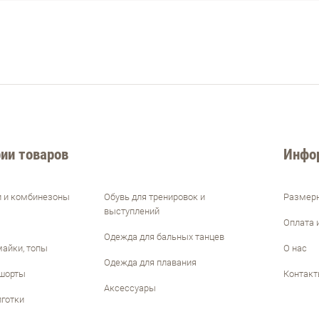
ии товаров
Инфо
и и комбинезоны
Обувь для тренировок и
Размерн
выступлений
Оплата 
Одежда для бальных танцев
майки, топы
О нас
Одежда для плавания
 шорты
Контак
Аксессуары
лготки