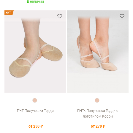
В наличии
ХИТ
ПЧТ Получешка Тедди
ПЧТк Получешка Тедди с
логотипом Корри
от 250 ₽
от 270 ₽