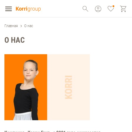
Korri
group
Главная
О нас
О НАС