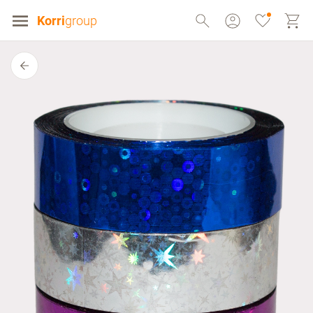
Korri
group