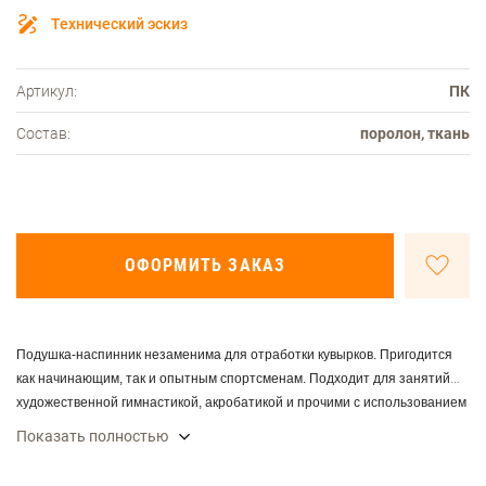
Технический эскиз
Артикул:
ПК
Состав:
поролон, ткань
ОФОРМИТЬ ЗАКАЗ
Подушка-наспинник незаменима для отработки кувырков. Пригодится
как начинающим, так и опытным спортсменам. Подходит для занятий
художественной гимнастикой, акробатикой и прочими с использованием
кувырков. Подушка защищает спину от ушибов и синяков и помогает
Показать полностью
юным спортсменам качественно и безопасно делать кувырки.
Выполнена в ярких цветах, из высококачественной ткани, наполнитель -