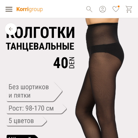
Korri
group