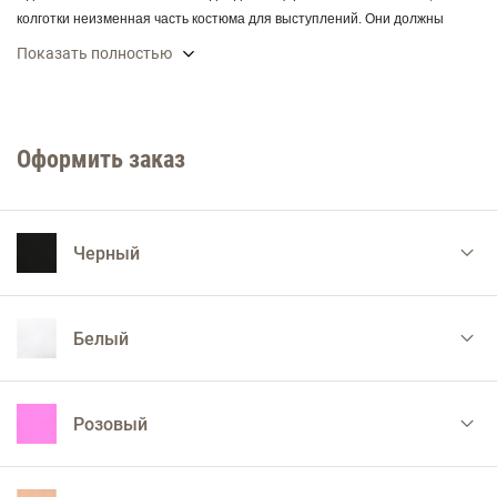
колготки неизменная часть костюма для выступлений. Они должны
плотно, без складок, облегать ноги, также должны быть износостойкими
Показать полностью
и достаточно прочными, тем более не допустимо во время
соревнований, чтобы они порвались. Поэтому выбирают их особенно
тщательно. Идеальное растяжение колготок позволяет выполнять
движения свободно, удобно, чтобы отсутствовал дискомфорт, иначе это
Оформить заказ
будет отвлекать от самого исполнения танца.
Черный
Белый
Розовый