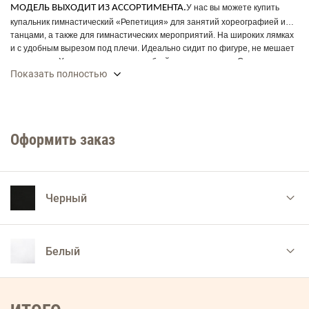
МОДЕЛЬ ВЫХОДИТ ИЗ АССОРТИМЕНТА.
У нас вы можете купить
купальник гимнастический «Репетиция» для занятий хореографией и
танцами, а также для гимнастических мероприятий. На широких лямках
и с удобным вырезом под плечи. Идеально сидит по фигуре, не мешает
движениям. Хорошо сочетается с юбкой или с лосинами. Состав ткани:
Показать полностью
80% полиамид и 20% эластан. Полиамид обеспечивает изделию
износостойкость, оно прекрасно сохраняет форму, изделие не требует
специального ухода.Ткани, произведённые фирмой - Carvico (Италия),
ведущего европейского производителя полиамидного полотна, служат
гарантией качества.
Оформить заказ
Черный
Белый