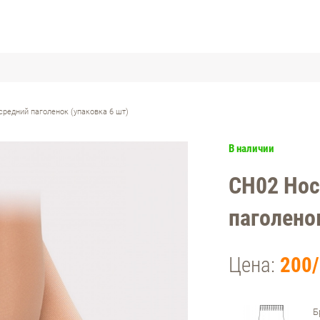
средний паголенок (упаковка 6 шт)
В наличии
СН02 Нос
паголенок
Цена:
200/
Б