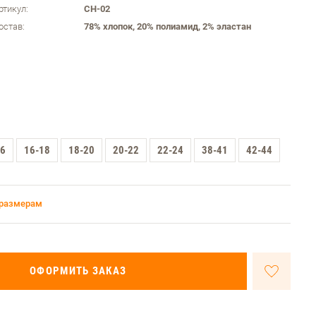
ртикул:
СН-02
остав:
78% хлопок, 20% полиамид, 2% эластан
16
16-18
18-20
20-22
22-24
38-41
42-44
 размерам
ОФОРМИТЬ ЗАКАЗ