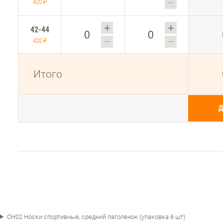
420 ₽
42-44
420 ₽
Итого
СН02 Носки спортивные, средний паголенок (упаковка 6 шт)