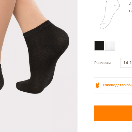
А
С
14-
Размеры
Руководство по