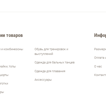
ии товаров
Инфо
и и комбинезоны
Обувь для тренировок и
Размерн
выступлений
Оплата 
Одежда для бальных танцев
майки, топы
О нас
Одежда для плавания
 шорты
Контак
Аксессуары
лготки
тры