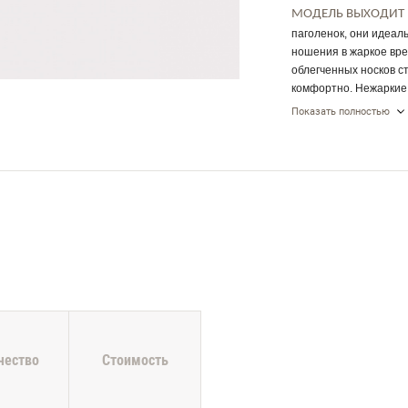
МОДЕЛЬ ВЫХОДИТ 
паголенок, они идеаль
ношения в жаркое вре
облегченных носков ст
комфортно. Нежаркие 
носков, гораздо прият
Показать полностью
используются тонкие н
присутствуют полиамид
из бамбука не вызыв
свойствами, она сод
Бамбуковый материал 
Бамбуковое волокно м
чество
Стоимость