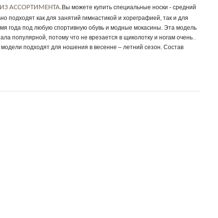
ИЗ АССОРТИМЕНТА.
Вы можете купить специальные носки - средний
но подходят как для занятий гимнастикой и хореграфией, так и для
мя года под любую спортивную обувь и модные мокасины. Эта модель
ала популярной, потому что не врезается в щиколотку и ногам очень
модели подходят для ношения в весенне – летний сезон. Состав
ней, чем у капроновых следков и носочков. В их изготовлении
ити хлопка, это создает оптимальную структуру полотна. В составе
 и эластан, чтобы носок хорошо растягивался и облегал стопу. Ткань
ает раздражения и обладает натуральными антимикробными
ержит компонент, предотвращающий размножение бактерий.
обладает легким блеском, поэтому смотрится шикарнее хлопкового.
ягче хлопка и по качеству напоминает шелк.