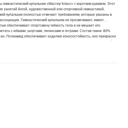
ь гимнастический купальник «Мастер Класс» с коротким рукавом. Этот
ля занятий йогой, художественной или спортивной гимнастикой,
кий купальник полностью отвечает требованиям, которые указаны в
ассоциации. Гимнастический купальник не просвечивает, имеет
тью обеспечивает спортсмену гибкость тела и не мешает его
етать с юбками, шортами, легинсами и гетрами. Состав ткани: 80%
ан. Полиамид обеспечивает изделию износостойкость, оно прекрасно
елие не требует специального ухода. Ткани, произведённые фирмой -
дущего европейского производителя полиамидного полотна, служат