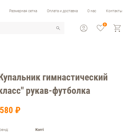
Размерная сетка
Оплата и доставка
О нас
Контакты
0
 Купальник гимнастический
класс" рукав-футболка
580 ₽
ренд:
Korri