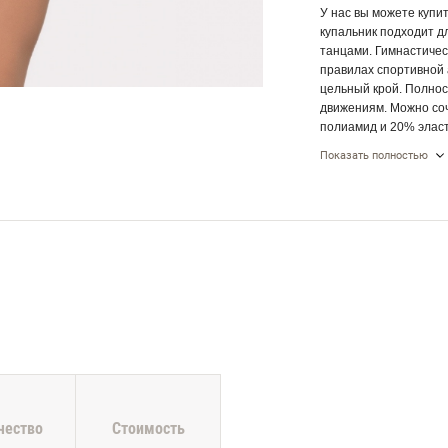
У нас вы можете купит
купальник подходит д
танцами. Гимнастичес
правилах спортивной 
цельный крой. Полнос
движениям. Можно соч
полиамид и 20% эласт
сохраняет форму, изд
Показать полностью
Carvico (Италия), ве
гарантией качества.
чество
Стоимость