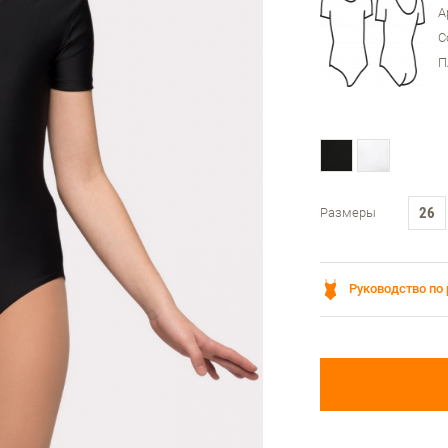
А
С
П
26
Размеры
Руководство по