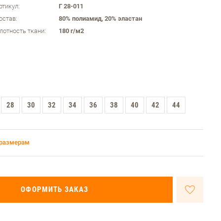
ртикул:
Г 28-011
остав:
80% полиамид, 20% эластан
лотность ткани:
180 г/м2
28
30
32
34
36
38
40
42
44
 размерам
ОФОРМИТЬ ЗАКАЗ