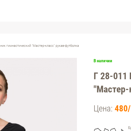
ьник гимнастический "Мастер-класс" рукав-футболка
В наличии
Г 28-011
"Мастер-
Цена:
480/
Б